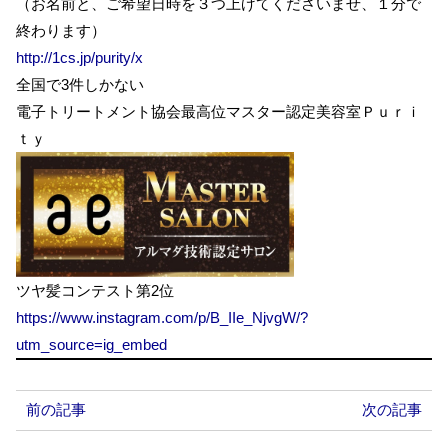
（お名前と、ご希望日時を３つ上げてくださいませ、１分で
終わります）
http://1cs.jp/purity/x
全国で3件しかない
電子トリートメント協会最高位マスター認定美容室Ｐｕｒｉ
ｔｙ
ツヤ髪コンテスト第2位
https://www.instagram.com/p/B_IIe_NjvgW/?
utm_source=ig_embed
前の記事
次の記事