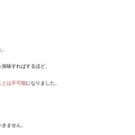
た。
を加味すればするほど、
ことは不可能
になりました。
、
いきません。