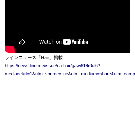
ラインニュース「Hair」掲載
https://news.line.me/issue/oa-hair/gawi619r0ql6?
mediadetail=1&utm_source=line&utm_medium=share&utm_camp