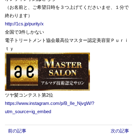
（お名前と、ご希望日時を３つ上げてくださいませ、１分で
終わります）
http://1cs.jp/purity/x
全国で3件しかない
電子トリートメント協会最高位マスター認定美容室Ｐｕｒｉ
ｔｙ
ツヤ髪コンテスト第2位
https://www.instagram.com/p/B_IIe_NjvgW/?
utm_source=ig_embed
前の記事
次の記事