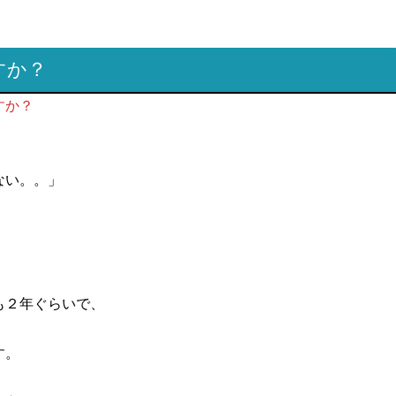
すか？
すか？
ない。。」
も２年ぐらいで、
す。