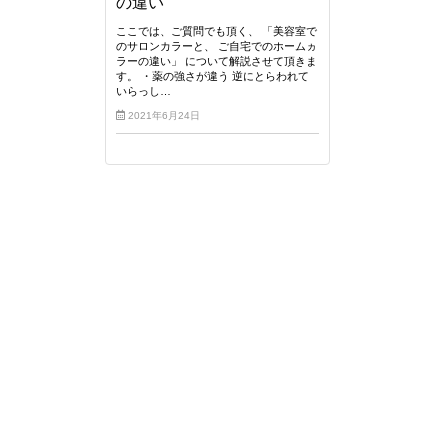
の違い
ここでは、ご質問でも頂く、 「美容室で
のサロンカラーと、 ご自宅でのホームヵ
ラーの違い」 について解説させて頂きま
す。 ・薬の強さが違う 逆にとらわれて
いらっし…
2021年6月24日