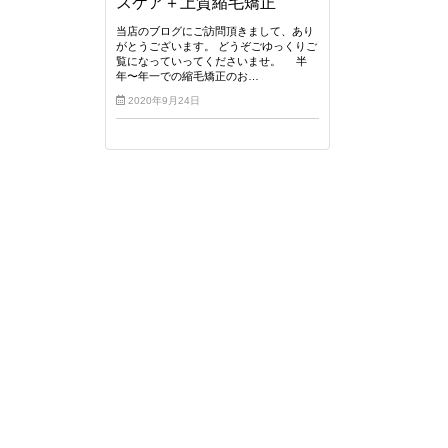
スケア＋上質縮毛矯正
当店のブログにご訪問頂きまして、あり
がとうございます。 どうぞごゆっくりご
覧になっていってくださいませ。 半
年〜年一での縮毛矯正のお…
2020年9月24日