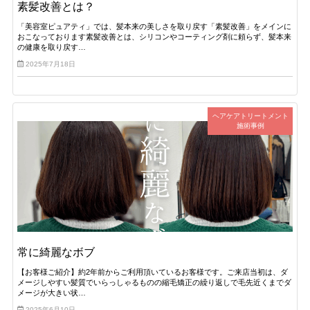
素髪改善とは？
「美容室ピュアティ」では、髪本来の美しさを取り戻す「素髪改善」をメインに
おこなっております素髪改善とは、シリコンやコーティング剤に頼らず、髪本来
の健康を取り戻す…
2025年7月18日
ヘアケアトリートメント
施術事例
常に綺麗なボブ
【お客様ご紹介】約2年前からご利用頂いているお客様です。ご来店当初は、ダ
メージしやすい髪質でいらっしゃるものの縮毛矯正の繰り返しで毛先近くまでダ
メージが大きい状…
2025年6月10日