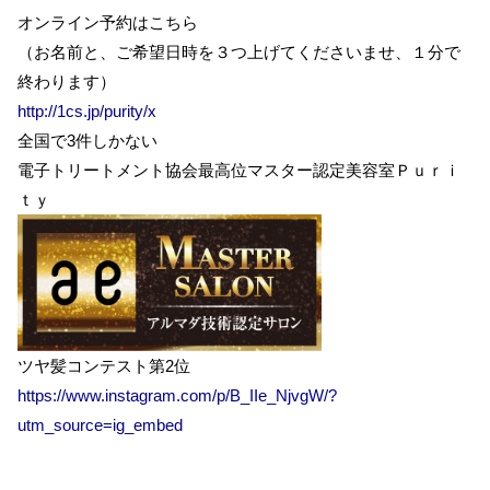
オンライン予約はこちら
（お名前と、ご希望日時を３つ上げてくださいませ、１分で
終わります）
http://1cs.jp/purity/x
全国で3件しかない
電子トリートメント協会最高位マスター認定美容室Ｐｕｒｉ
ｔｙ
ツヤ髪コンテスト第2位
https://www.instagram.com/p/B_IIe_NjvgW/?
utm_source=ig_embed